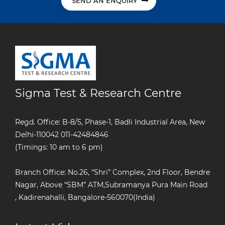
SEND AN ENQUIRY
Sigma Test & Research Centre
Regd. Office: B-8/5, Phase-1, Badli Industrial Area, New
Delhi-110042
011-42484846
(Timings: 10 am to 6 pm)
Branch Office: No.26, “Shri” Complex, 2nd Floor, Bendre
Nagar, Above “SBM” ATM,Subramanya Pura Main Road
, Kadirenahalli, Bangalore-560070(India)